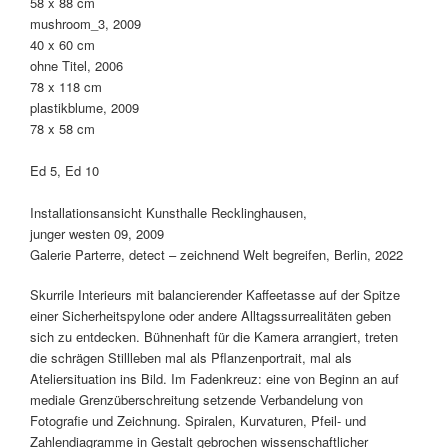
58 x 88 cm
mushroom_3, 2009
40 x 60 cm
ohne Titel, 2006
78 x 118 cm
plastikblume, 2009
78 x 58 cm
Ed 5, Ed 10
Installationsansicht Kunsthalle Recklinghausen,
junger westen 09, 2009
Galerie Parterre, detect – zeichnend Welt begreifen, Berlin, 2022
Skurrile Interieurs mit balancierender Kaffeetasse auf der Spitze
einer Sicherheitspylone oder andere Alltagssurrealitäten geben
sich zu entdecken. Bühnenhaft für die Kamera arrangiert, treten
die schrägen Stillleben mal als Pflanzenportrait, mal als
Ateliersituation ins Bild. Im Fadenkreuz: eine von Beginn an auf
mediale Grenzüberschreitung setzende Verbandelung von
Fotografie und Zeichnung. Spiralen, Kurvaturen, Pfeil- und
Zahlendiagramme in Gestalt gebrochen wissenschaftlicher