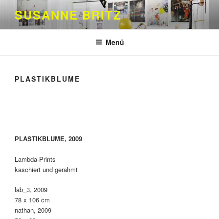
Zum
SUSANNE BRITZ
Inhalt
springen
Menü
PLASTIKBLUME
PLASTIKBLUME, 2009
Lambda-Prints
kaschiert und gerahmt
lab_3, 2009
78 x 106 cm
nathan, 2009