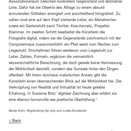
Assoziationsraum zwischen konkretem Gegenstand und abstrakter
Linie. Dafür hat sie Objekte des Alltags zu einem absurd
anmutenden Stillleben arrangiert und anschließend fotografiert. Zu
sehen sind eine auf dem Kopf stehende Leiter, ein Metallrechen
sowie ein Gartenstuhl samt Trichter, Keschernetz, Propeller,
Klammer. Im zweiten Schritt bearbeitet die Künstlerin die
Fotografie digital, indem sie die Gegenstände zeichnerisch mit der
Computermaus zusammenführt: ein Pfeil weist vom Rechen zum
Liegestuhl, Strichellinien führen wiederum vom Liegestuhl zur
Leiter. Zahlen, Formeln, ergänzen die vermeintlich
wissenschaftliche Berechnung, die doch gerade keine Vermessung
der Wirklichkeit darstellt, sondern das Surreale hinter den Dingen
offenbart. Mit ihrem durchaus malerischen Ansatz gibt die
Künstlerin einen überraschenden Blick auf die Wirklichkeit frei. Die
Verknüpfung von Realität und Virtualität ist heute gelebte
Erfahrung. In Susanne Britz´ digitaler Zeichnung aber erfährt sie
eine ebenso humorvolle wie poetische Überhöhung.“
Nicola Kuhn, Begründung der Jury zum Losito-Kunstpreis
< Back