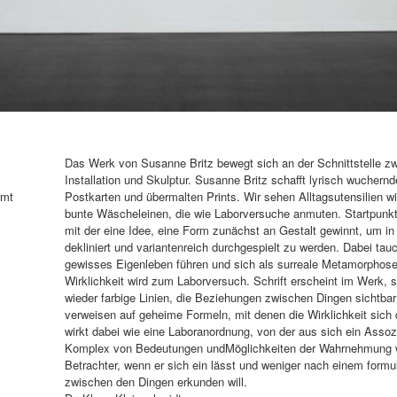
Das Werk von Susanne Britz bewegt sich an der Schnittstelle zw
Installation und Skulptur. Susanne Britz schafft lyrisch wucher
hmt
Postkarten und übermalten Prints. Wir sehen Alltagsutensilien 
bunte Wäscheleinen, die wie Laborversuche anmuten. Startpunkt i
mit der eine Idee, eine Form zunächst an Gestalt gewinnt, um in 
dekliniert und variantenreich durchgespielt zu werden. Dabei tau
gewisses Eigenleben führen und sich als surreale Metamorphos
Wirklichkeit wird zum Laborversuch. Schrift erscheint im Werk,
wieder farbige Linien, die Beziehungen zwischen Dingen sichtb
verweisen auf geheime Formeln, mit denen die Wirklichkeit sich
wirkt dabei wie eine Laboranordnung, von der aus sich ein Asso
Komplex von Bedeutungen undMöglichkeiten der Wahrnehmung w
Betrachter, wenn er sich ein lässt und weniger nach einem formu
zwischen den Dingen erkunden will.