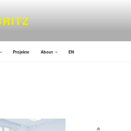
RITZ
Projekte
About
EN
A