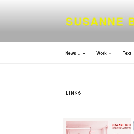
Zum
Inhalt
SUSANNE B
springen
News ↓
Work
Text
LINKS