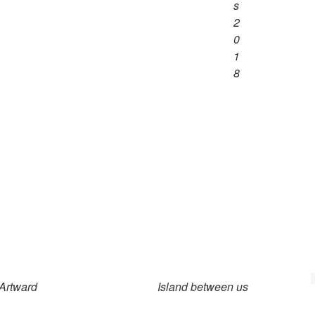
s
2
0
1
8
Artward
Island between us